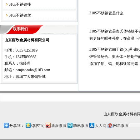
310s不锈钢棒
310S不锈钢管是什么
310s不锈钢丝
联系我们
310S不锈钢管是奥氏体铬镍
有更好的蠕变强度，在高温下
山东雨欣金属材料有限公司
310S不锈钢管由于镍(Ni)
电话：0635-8251819
炉管等场合。奥氏体不锈钢中
手机：13455090868
联系人：徐经理
添加了钼、钨、铌和钛等元素。
邮箱：tianjinhaobo@163.com
地址：聊城市大东钢管城
山东雨欣金属材料有限
分享到：
QQ空间
新浪微博
腾讯微博
人人网
网易微博