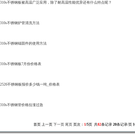
310s不锈钢板被高温广泛应用，除了耐高温性能优异还有什么特点呢？
310s不锈钢炉管清洗方法
310s不锈钢锚固件的使用方法
310s不锈钢板7月份价格表
2520不锈钢板报价多少钱一吨_价格表
310s不锈钢管价格拉涨过急
首页 上一页
下一页
尾页
页次：
1
/5
页 共
82
条记录
20
条记录/页 