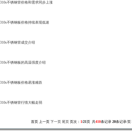
310s不锈钢管价格和需求同步上涨
310s不锈钢板价格持续表现低迷
310s不锈钢管成交介绍
310s不锈钢板的高温强度介绍
310s不锈钢板价格易涨难跌
310s不锈钢管行情大幅走弱
首页 上一页
下一页
尾页
页次：
1
/21
页 共
410
条记录
20
条记录/页